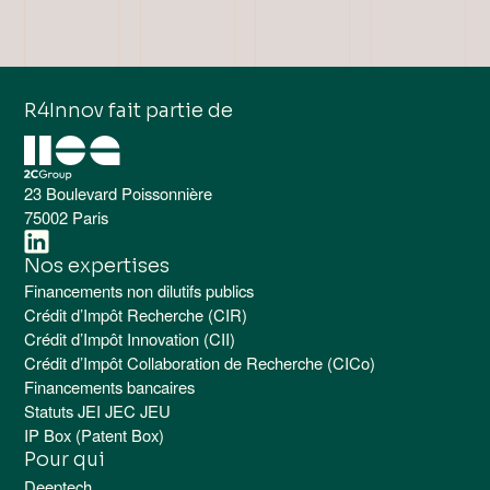
versé par un organisme public.
d’instruction et de justification.
Le crédit d’impôt vient réduire ou rembourser vos
R4Innov vous aide à cartographier ces dispositifs et à
impôts sur la base de dépenses éligibles.
sécuriser vos démarches pour maximiser vos chances
R4Innov fait partie de
L’avance remboursable est un soutien conditionnel :
d’obtention.
elle n’est remboursée qu’en cas de succès du projet.
Ces trois formes de financement non dilutif peuvent
23 Boulevard Poissonnière
être combinées pour maximiser l’effet de levier et
75002 Paris
sécuriser la trésorerie de l’entreprise.
Nos expertises
Financements non dilutifs publics
Crédit d’Impôt Recherche (CIR)
Crédit d’Impôt Innovation (CII)
Crédit d’Impôt Collaboration de Recherche (CICo)
Financements bancaires
Statuts JEI JEC JEU
IP Box (Patent Box)
Pour qui
Deeptech