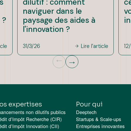
s
dilutif : comment
c
naviguer dans le
v
 ?
paysage des aides à
i
l'innovation ?
icle
31/3/26
Lire l’article
12
os expertises
Pour qui
nancements non dilutifs publics
Deeptech
édit d’Impôt Recherche (CIR)
Startups & Scale-ups
édit d’Impôt Innovation (CII)
Entreprises innovantes