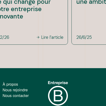
e qui change pour
une ambit
otre entreprise
nnovante
/2/26
Lire l’article
26/6/25
À propos
Nous rejoindre
Nous contacter