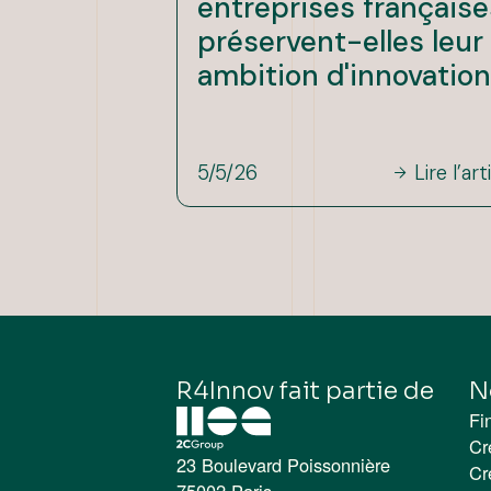
entreprises française
préservent-elles leur
ambition d'innovation
5/5/26
Lire l’art
R4Innov fait partie de
N
Fi
Cr
23 Boulevard Poissonnière
Cr